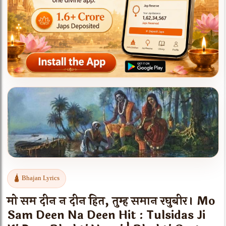
APP PROMOTION
Continue your Bhakti journey on the
Hindu Intellectual App
Jap Reserve, devotional content, smoother reading and a
focused spiritual experience.
Get the App →
🛕 Bhajan Lyrics
मो सम दीन न दीन हित, तुम्ह समान रघुबीर। Mo
Sam Deen Na Deen Hit : Tulsidas Ji