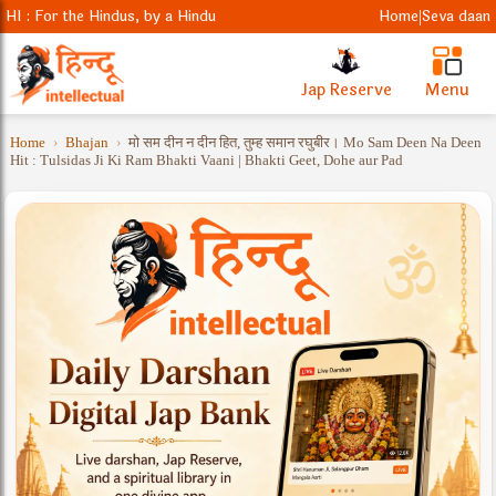
HI : For the Hindus, by a Hindu
Home
Seva daan
|
Jap Reserve
Menu
Home
›
Bhajan
›
मो सम दीन न दीन हित, तुम्ह समान रघुबीर। Mo Sam Deen Na Deen
Hit : Tulsidas Ji Ki Ram Bhakti Vaani | Bhakti Geet, Dohe aur Pad