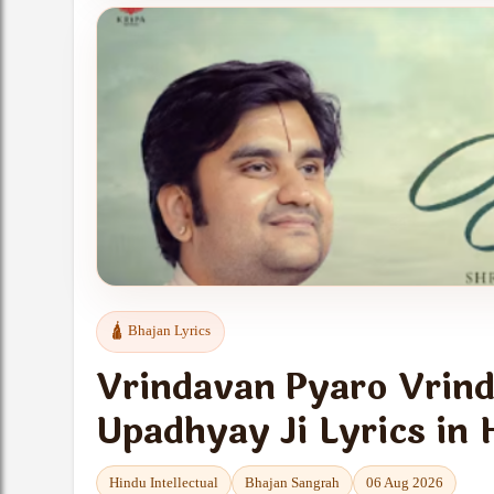
APP PROMOTION
Continue your Bhakti journey
Intellectual App
Jap Reserve, devotional content, smoother reading 
experience.
Get the App →
🛕 Bhajan Lyrics
Vrindavan Pyaro Vrind
Upadhyay Ji Lyrics in 
Hindu Intellectual
Bhajan Sangrah
06 Aug 2026