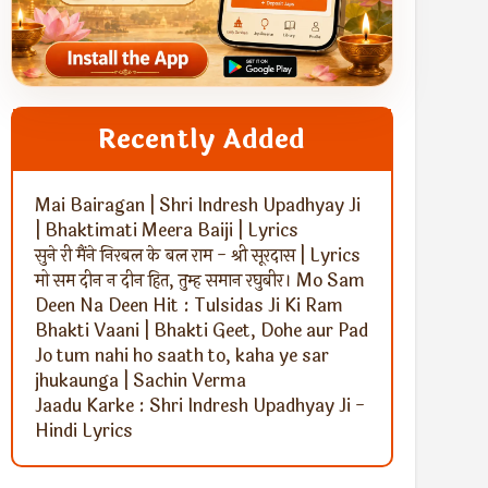
ANDROID APP
Recently Added
Hindu Intellectual App
Read Bhajans, continue Jap and stay connected
with Sanatan content.
Mai Bairagan | Shri Indresh Upadhyay Ji
| Bhaktimati Meera Baiji | Lyrics
Install Now →
सुने री मैंने निरबल के बल राम - श्री सूरदास | Lyrics
Official platform promotion
मो सम दीन न दीन हित, तुम्ह समान रघुबीर। Mo Sam
Deen Na Deen Hit : Tulsidas Ji Ki Ram
Bhakti Vaani | Bhakti Geet, Dohe aur Pad
Jo tum nahi ho saath to, kaha ye sar
jhukaunga | Sachin Verma
Jaadu Karke : Shri Indresh Upadhyay Ji -
Hindi Lyrics