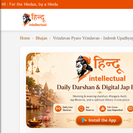
HI : For the Hindus, by a Hindu
Home
›
Bhajan
›
Vrindavan Pyaro Vrindavan - Indresh Upadhyay 