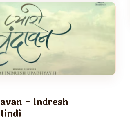
 on the Hindu
and a focused spiritual
avan - Indresh
Hindi